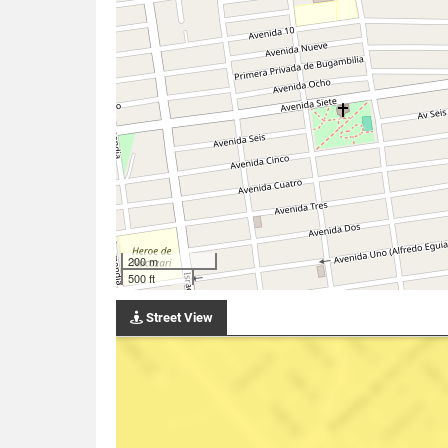
200 m
500 ft
Street View