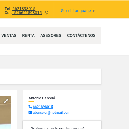
Tel.
6621898015
ram
Select Language
▼
Cel.
+526621898015
-
VENTAS
RENTA
ASESORES
CONTÁCTENOS
Antonio Barceló
6621898015
abarcelor@hotmail.com
¿Prefieres que te contactemos?