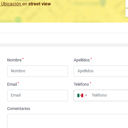
r Ubicación
en
street view
*
*
Nombre
Apellidos
*
*
Email
Teléfono
▼
Comentarios