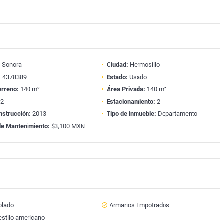
:
Sonora
Ciudad:
Hermosillo
:
4378389
Estado:
Usado
erreno:
140 m²
Área Privada:
140 m²
2
Estacionamiento:
2
nstrucción:
2013
Tipo de inmueble:
Departamento
de Mantenimiento:
$3,100 MXN
lado
Armarios Empotrados
estilo americano