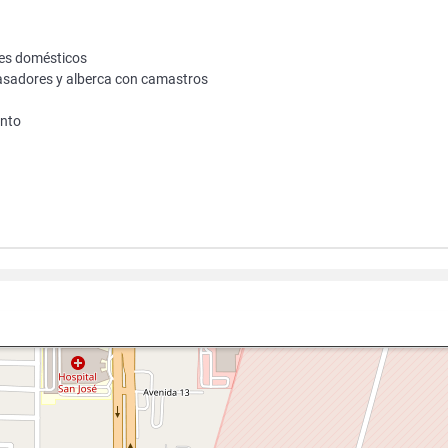
res domésticos
s, asadores y alberca con camastros
ento