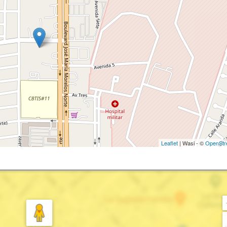
Leaflet
| Wasi - ©
OpenStr