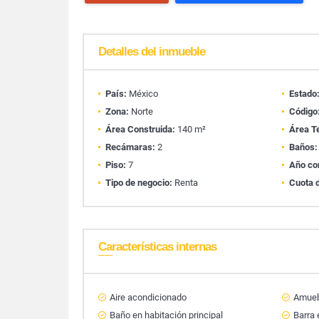
Detalles del inmueble
País:
México
Estado
Zona:
Norte
Código
Área Construida:
140 m²
Área T
Recámaras:
2
Baños:
Piso:
7
Año co
Tipo de negocio:
Renta
Cuota 
Características internas
Aire acondicionado
Amueb
Baño en habitación principal
Barra 