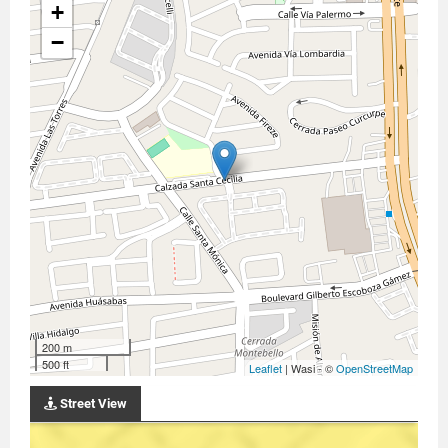
+
−
200 m
500 ft
Leaflet
| Wasi - ©
OpenStreetMap
Street View