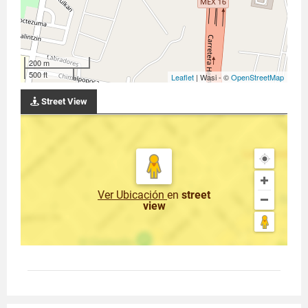
200 m
500 ft
Leaflet
| Wasi - ©
OpenStreetMap
Street View
Ver Ubicación
en
street
view