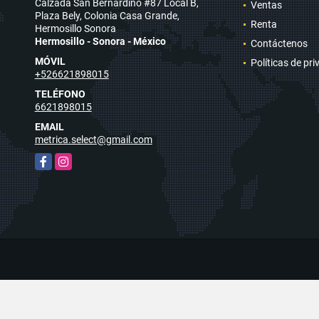
Calzada San Bernardino #87 Local B,
Ventas
Plaza Bely, Colonia Casa Grande,
Renta
Hermosillo Sonora
Hermosillo - Sonora - México
Contáctenos
MÓVIL
Políticas de pr
+526621898015
TELÉFONO
6621898015
EMAIL
metrica.select@gmail.com
Facebook
Instagram