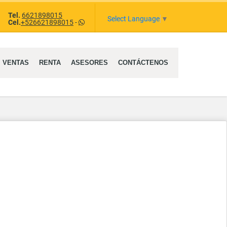
Tel.
6621898015
ram
Select Language
▼
Cel.
+526621898015
-
VENTAS
RENTA
ASESORES
CONTÁCTENOS