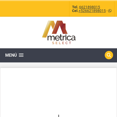
Tel.
6621898015
Cel.
+526621898015
-
MENÚ