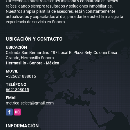
Ofrecemos a nuestros clientes asesoría y consultoría en bienes
raíces, dando siempre resultados y soluciones inmobiliarias.
Nuestros amplia plantilla de asesores, están constantemente
actualizados y capacitados al día, para darle a usted la mas grata
experiencia de servicio en Sonora.
UBICACIÓN Y CONTACTO
UBICACIÓN
Calzada San Bernardino #87 Local B, Plaza Bely, Colonia Casa
Grande, Hermosillo Sonora
Hermosillo - Sonora - México
MÓVIL
+526621898015
TELÉFONO
6621898015
EMAIL
metrica.select@gmail.com
Facebook
Instagram