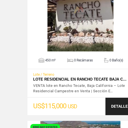
VER DETALLES
450 m²
0 Recámaras
0 Baño(s)
Lote / Terreno
LOTE RESIDENCIAL EN RANCHO TECATE BAJA C…
VENTA lote en Rancho Tecate, Baja California – Lote
Residencial Campestre en Venta | Sección E…
US$115,000
USD
DETALLE
KINO BAY ESTATES