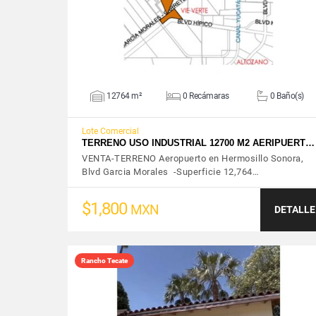
12764 m²
0 Recámaras
0 Baño(s)
Lote Comercial
TERRENO USO INDUSTRIAL 12700 M2 AERIPUERT…
VENTA-TERRENO Aeropuerto en Hermosillo Sonora,
Blvd Garcia Morales -Superficie 12,764…
$1,800
MXN
DETALLE
Rancho Tecate