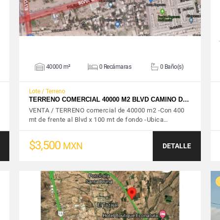
40000 m²
0 Recámaras
0 Baño(s)
Lote / Terreno
TERRENO COMERCIAL 40000 M2 BLVD CAMINO D…
VENTA / TERRENO comercial de 40000 m2 -Con 400
mt de frente al Blvd x 100 mt de fondo -Ubica…
$3,500
MXN
DETALLE