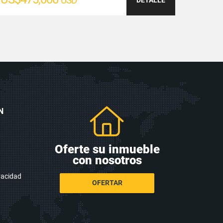
USD
N
Oferte su inmueble
con nosotros
ivacidad
OFERTAR