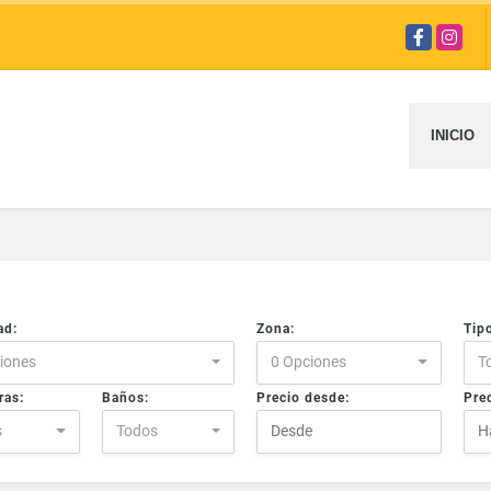
Facebook
Instag
INICIO
ad:
Zona:
Tip
iones
0 Opciones
T
ras:
Baños:
Precio desde:
Prec
s
Todos