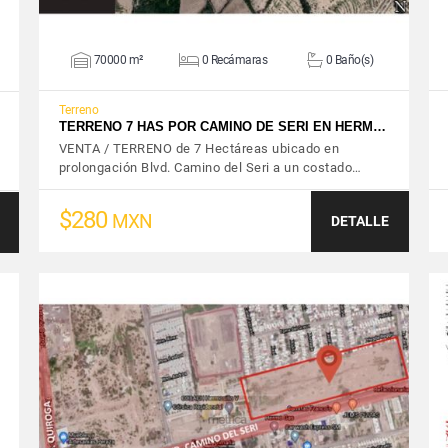
70000 m²
0 Recámaras
0 Baño(s)
Terreno
TERRENO 7 HAS POR CAMINO DE SERI EN HERM…
VENTA / TERRENO de 7 Hectáreas ubicado en
prolongación Blvd. Camino del Seri a un costado…
$280
MXN
DETALLE
VER DETALLES