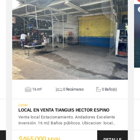
VER DETALLES
16 m²
0 Recámaras
0 Baño(s)
Local
LOCAL EN VENTA TIANGUIS HECTOR ESPINO
Venta local Estacionamiento. Andadores Excelente
inversión. 16 m2 Baños públicos. Ubicacion: local…
$465,000
MXN
DETALLE