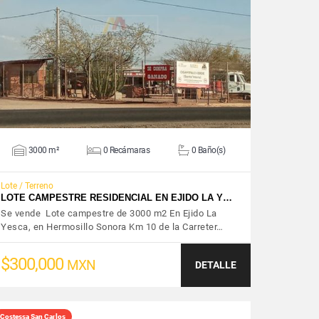
VER DETALLES
3000 m²
0 Recámaras
0 Baño(s)
Lote / Terreno
LOTE CAMPESTRE RESIDENCIAL EN EJIDO LA Y…
Se vende Lote campestre de 3000 m2 En Ejido La
Yesca, en Hermosillo Sonora Km 10 de la Carreter…
$300,000
MXN
DETALLE
Costessa San Carlos