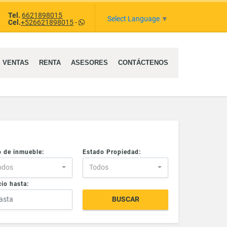
Tel.
6621898015
ram
Select Language
▼
Cel.
+526621898015
-
VENTAS
RENTA
ASESORES
CONTÁCTENOS
o de inmueble:
Estado Propiedad:
odos
Todos
io hasta:
BUSCAR