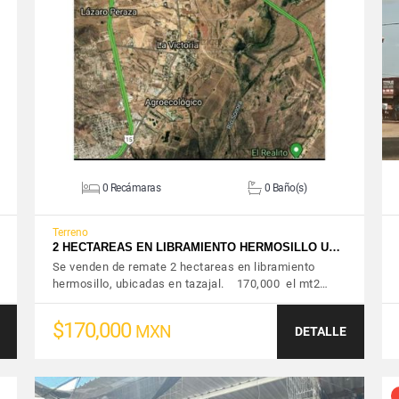
VER DETALLES
0 Recámaras
0 Baño(s)
Terreno
2 HECTAREAS EN LIBRAMIENTO HERMOSILLO U…
Se venden de remate 2 hectareas en libramiento
hermosillo, ubicadas en tazajal. 170,000 el mt2…
$170,000
MXN
DETALLE