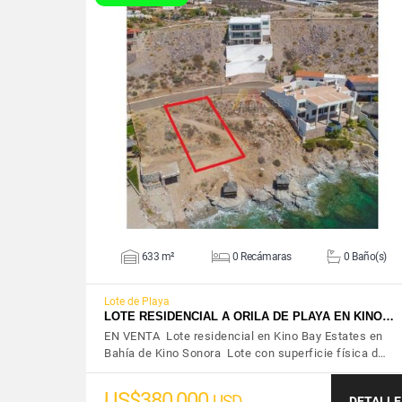
VER DETALLES
633 m²
0 Recámaras
0 Baño(s)
Lote de Playa
LOTE RESIDENCIAL A ORILA DE PLAYA EN KINO…
EN VENTA Lote residencial en Kino Bay Estates en
Bahía de Kino Sonora Lote con superficie física d…
US$380,000
USD
DETALLE