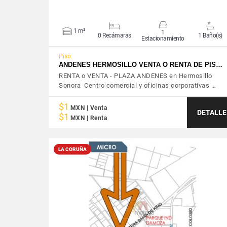
1 m²
1
0 Recámaras
1 Baño(s)
Estacionamiento
Piso
ANDENES HERMOSILLO VENTA O RENTA DE PIS…
RENTA o VENTA - PLAZA ANDENES en Hermosillo
Sonora Centro comercial y oficinas corporativas …
$1
MXN | Venta
DETALLE
$1
MXN | Renta
LA CORUÑA
VER DETALLES