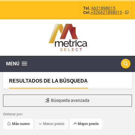
Tel.
6621898015
Cel.
+526621898015
-
MENÚ
RESULTADOS DE LA BÚSQUEDA
Búsqueda avanzada
Ordenar por:
Más nuevo
Menor precio
Mayor precio