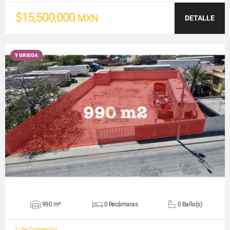
$15,500,000
MXN
DETALLE
Y GRIEGA
VER DETALLES
990 m²
0 Recámaras
0 Baño(s)
Lote Comercial