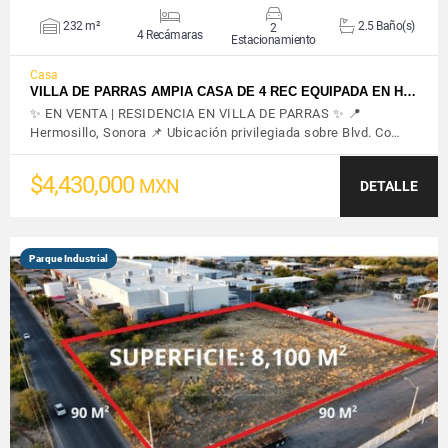
232 m²
2.5 Baño(s)
2
4 Recámaras
Estacionamiento
Casa
VILLA DE PARRAS AMPIA CASA DE 4 REC EQUIPADA EN H…
✨ EN VENTA | RESIDENCIA EN VILLA DE PARRAS ✨ 📍
Hermosillo, Sonora 📌 Ubicación privilegiada sobre Blvd. Co…
$4,430,000
MXN
DETALLE
Parque Industrial
VER DETALLES