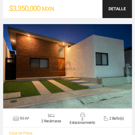
$3,350,000
MXN
DETALLE
VER DETALLES
93 m²
2 Baño(s)
2
2 Recámaras
Estacionamiento
Casa de Playa