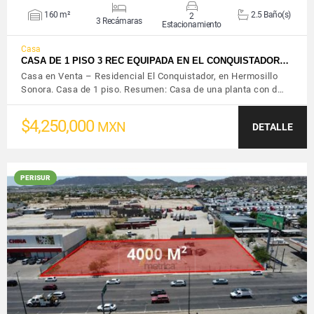
160 m²
2.5 Baño(s)
2
3 Recámaras
Estacionamiento
Casa
CASA DE 1 PISO 3 REC EQUIPADA EN EL CONQUISTADOR…
Casa en Venta – Residencial El Conquistador, en Hermosillo
Sonora. Casa de 1 piso. Resumen: Casa de una planta con d…
$4,250,000
MXN
DETALLE
PERISUR
VER DETALLES